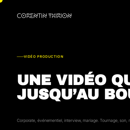
Aller
au
contenu
VIDÉO PRODUCTION
UNE VIDÉO Q
JUSQU’AU BO
Corporate, événementiel, interview, mariage. Tournage, son, 