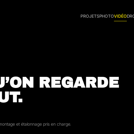
PROJETS
PHOTO
VIDÉO
DR
U’ON REGARDE
UT.
montage et étalonnage pris en charge.