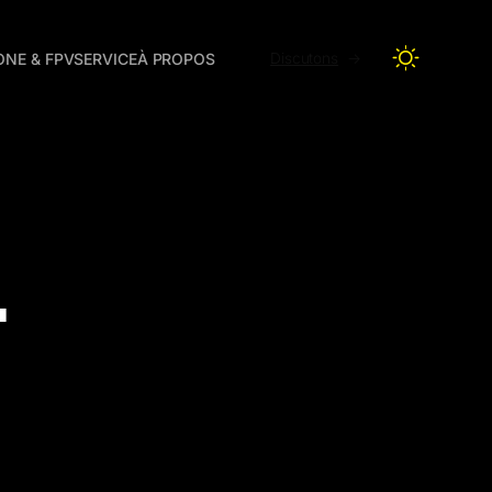
ONE & FPV
SERVICE
À PROPOS
Discutons
.