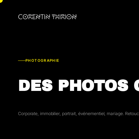
Aller
au
contenu
PHOTOGRAPHIE
DES PHOTOS 
Corporate, immobilier, portrait, événementiel, mariage. Retouc