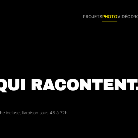
PROJETS
PHOTO
VIDÉO
DR
QUI RACONTENT
he incluse, livraison sous 48 à 72h.