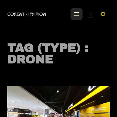
Aller
au
contenu
TAG (TYPE) :
DRONE